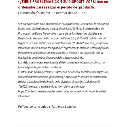
*¿TIENE PROBLEMAS CON SU DISPOSITIVO? Utilice un
ordenador para realizar el pedido del producto.
La Mansión del Inglés. En Internet desde 1.999
*En cumplimiento de lo dispuesto en el Reglamento General de Protección de
Datos de la Unión Europea y la Ley Orgánica 3/2018, de 5 de diciembre, de
Protección de Datos Personales y garantía de los derechos digitales y el
Reglamento General de Protección de Datos (UE) 2016/679, La Mansión del
Inglés CB, con domicilio social en C/Maderas 52 (46022-Valencia), informa al
interesado que los datos recogidos en el presente formulario serán objeto del
tratamiento de los mismos por parte de La Mansión del Inglés CB, con la
finalidad de gestionar la descarga del software adquirido.
Los datos se conservarán durante el tiempo necesario para cumplir con la
finalidad para la que se han recabado.
El interesado podrá ejercitar sus derechos de acceso, rectificación, supresión,
limitación del tratamiento, portabilidad y oposición mediante comunicación
dirigida a La Mansión del Inglés en la siguiente dirección: C/Maderas 52
(46022-Valencia) o empleando el formulario de contacto:
https://contacto.mansioningles.net/contacto/
acreditando la identidad del
interesado.
Política de privacidad y Términos Legales